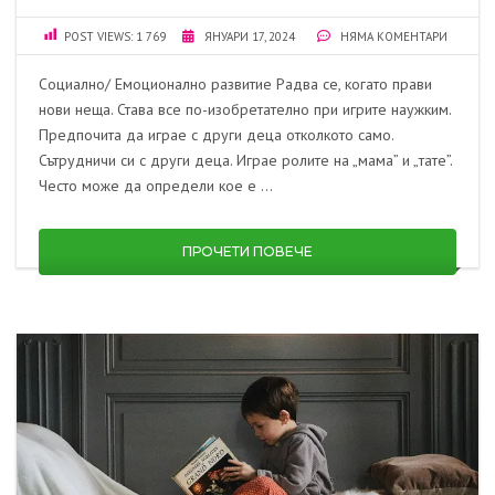
POST VIEWS:
1 769
ЯНУАРИ 17, 2024
НЯМА КОМЕНТАРИ
Социално/ Емоционално развитие Радва се, когато прави
нови неща. Става все по-изобретателно при игрите наужким.
Предпочита да играе с други деца отколкото само.
Сътрудничи си с други деца. Играе ролите на „мама” и „тате”.
Често може да определи кое е …
ПРОЧЕТИ ПОВЕЧЕ