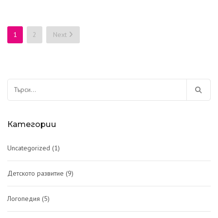
Навигация
1
2
Next
Търсене
за:
Категории
Uncategorized
(1)
Детското развитие
(9)
Логопедия
(5)