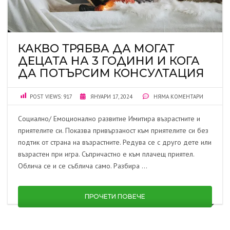
КАКВО ТРЯБВА ДА МОГАТ
ДЕЦАТА НА 3 ГОДИНИ И КОГА
ДА ПОТЪРСИМ КОНСУЛТАЦИЯ
POST VIEWS:
917
ЯНУАРИ 17, 2024
НЯМА КОМЕНТАРИ
Социално/ Емоционално развитие Имитира възрастните и
приятелите си. Показва привързаност към приятелите си без
подтик от страна на възрастните. Редува се с друго дете или
възрастен при игра. Съпричастно е към плачещ приятел.
Облича се и се съблича само. Разбира …
ПРОЧЕТИ ПОВЕЧЕ