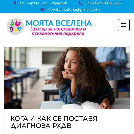
гр. Бургас , гр. Казанлък
+359 89 78 88 285
moyata.vselena@gmail.com
КОГА И КАК СЕ ПОСТАВЯ
ДИАГНОЗА РХДВ