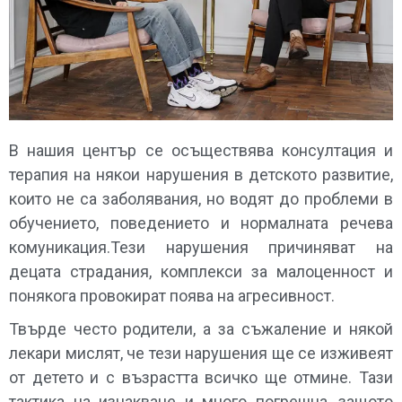
В нашия център се осъществява консултация и
терапия на някои нарушения в детското развитие,
които не са заболявания, но водят до проблеми в
обучението, поведението и нормалната речева
комуникация.Тези нарушения причиняват на
децата страдания, комплекси за малоценност и
понякога провокират поява на агресивност.
Твърде често родители, а за съжаление и някой
лекари мислят, че тези нарушения ще се изживеят
от детето и с възрастта всичко ще отмине. Тази
тактика на изчакване и много погрешна, защото