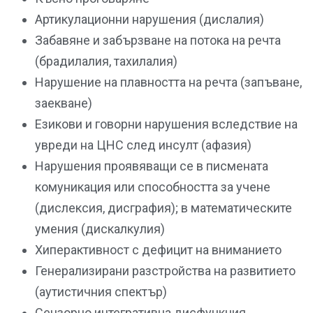
Артикулационни нарушения (дислалия)
Забавяне и забързване на потока на речта
(брадилалия, тахилалия)
Нарушение на плавността на речта (запъване,
заекване)
Езикови и говорни нарушения вследствие на
увреди на ЦНС след инсулт (афазия)
Нарушения проявяващи се в писмената
комуникация или способността за учене
(дислексия, дисграфия); в математическите
умения (дискалкулия)
Хиперактивност с дефицит на вниманието
Генерализирани разстройства на развитието
(аутистичния спектър)
Сензорно интегративна дисфункция