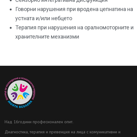
Говорни нарушения при вродена цепнатина на
устната и/или небцето
Терапия при нарушения на оралномоторните и
хранителните механизми
Над 16години професионален опит.
Диагностика, терапия и превенция на лица с комуникативни и