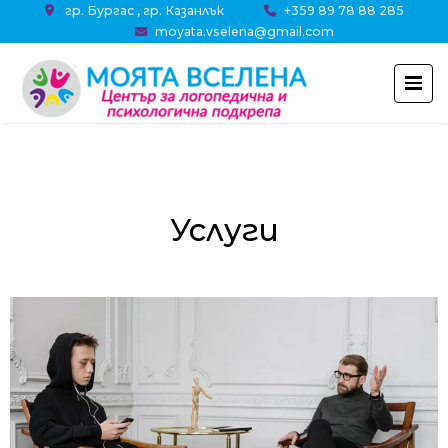
гр. Бургас , гр. Казанлък
+359 89 78 88 285
moyata.vselena@gmail.com
Услуги