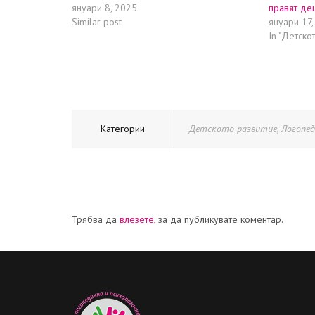
януари 8, 2025
правят дец
Similar post
януари 17,
In "Детско
Категории
Детското развитие
,
Логопе
Трябва да
влезете
, за да публикувате коментар.