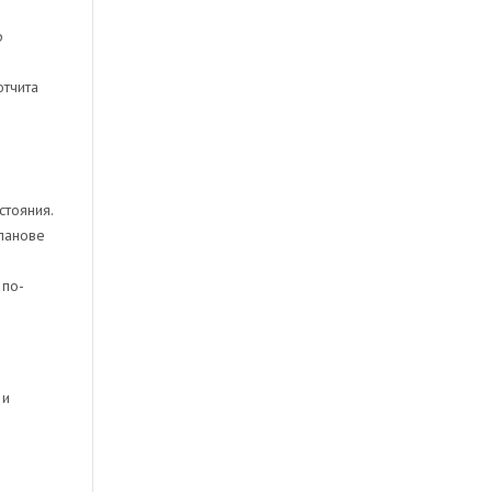
р
отчита
стояния.
планове
 по-
 и