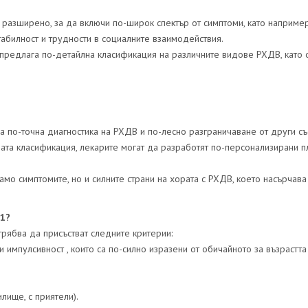
разширено, за да включи по-широк спектър от симптоми, като наприме
абилност и трудности в социалните взаимодействия.
предлага по-детайлна класификация на различните видове РХДВ, като 
ва по-точна диагностика на РХДВ и по-лесно разграничаване от други съ
ата класификация, лекарите могат да разработят по-персонализирани 
амо симптомите, но и силните страни на хората с РХДВ, което насърчава
11?
рябва да присъстват следните критерии:
и импулсивност , които са по-силно изразени от обичайното за възрастта
лище, с приятели).