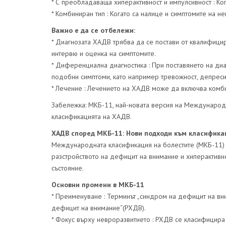
* С преобладаваща хиперактивност и импулсивност : Ког
* Комбиниран тип : Когато са налице и симптомите на не
Важно е да се отбележи:
* Диагнозата ХАДВ трябва да се постави от квалифицир
интервю и оценка на симптомите.
* Диференциална диагностика : При поставянето на диа
подобни симптоми, като например тревожност, депреси
* Лечение : Лечението на ХАДВ може да включва комб
Забележка: МКБ-11, най-новата версия на Международна
класификацията на ХАДВ.
ХАДВ според МКБ-11: Нови подходи към класифик
Международната класификация на болестите (МКБ-11) 
разстройството на дефицит на внимание и хиперактивно
състояние.
Основни промени в МКБ-11
* Преименуване : Терминът „синдром на дефицит на вни
дефицит на внимание“(РХДВ).
* Фокус върху невроразвитието : РХДВ се класифицира