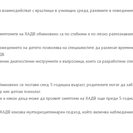
да взаимодействат с връстници в училищна среда, разликите в поведение
 симптомите на ХАДВ обикновено са по-стабилни и по-лесно разпознавае
оведението на детето позволява на специалистите да различат времен
ДВ.
злични диагностични инструменти и въпросници, които са разработени сп
бикновено се поставя след 5-годишна възраст, родителите могат да за
р или детски психолог.
лен и някои деца може да проявят симптоми на ХАДВ още преди 5-годи
 ХАДВ изисква мултидисциплинарен подход, който включва наблюдение