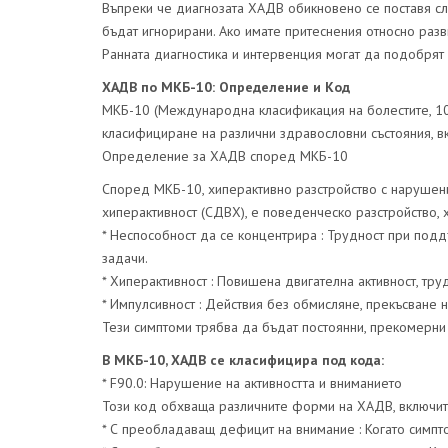
Въпреки че диагнозата ХАДВ обикновено се поставя сле
бъдат игнорирани. Ако имате притеснения относно разви
Ранната диагностика и интервенция могат да подобрят
ХАДВ по МКБ-10: Определение и Код
МКБ-10 (Международна класификация на болестите, 10-
класифициране на различни здравословни състояния, в
Определение за ХАДВ според МКБ-10
Според МКБ-10, хиперактивно разстройство с нарушени
хиперактивност (СДВХ), е поведенческо разстройство, 
* Неспособност да се концентрира : Трудност при под
задачи.
* Хиперактивност : Повишена двигателна активност, т
* Импулсивност : Действия без обмисляне, прекъсване н
Тези симптоми трябва да бъдат постоянни, прекомерни 
В МКБ-10, ХАДВ се класифицира под кода:
* F90.0: Нарушение на активността и вниманието
Този код обхваща различните форми на ХАДВ, включит
* С преобладаващ дефицит на внимание : Когато симпт