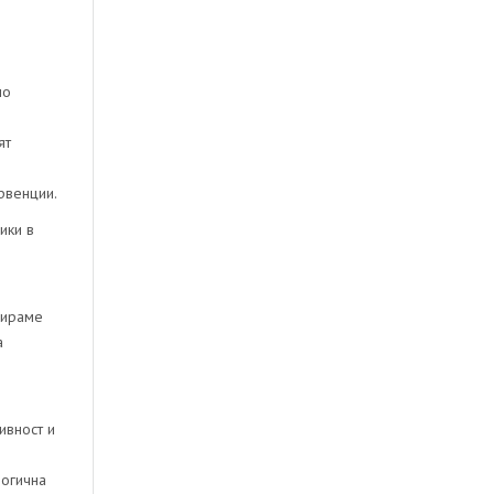
но
ят
рвенции.
ики в
бираме
а
ивност и
логична