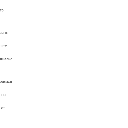
то
ми от
ните
ециално
бележат
шна
 от