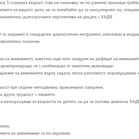
д 5-годишна възраст, това не означава, че по-ранните признаци трябв
тието на вашето дете, не се колебайте да се консултирате със специал
 значително дългосрочните перспективи на децата с ХАДВ.
то издание) е стандартен диагностичен инструмент, използван в медиц
ключително психични.
е на вниманието, известно още като синдром на дефицит на вниманиет
характеризиращо се с комбинация от симптоми, включващи:
държане на вниманието върху задача, лесна разсеяност, недовършване 
рудност при седене неподвижно, прекомерно говорене.
а други, трудност с чакането.
и неподходящи за възрастта на детето, за да се постави диагноза ХАД
елно:
омите на невнимание са по-изразени.