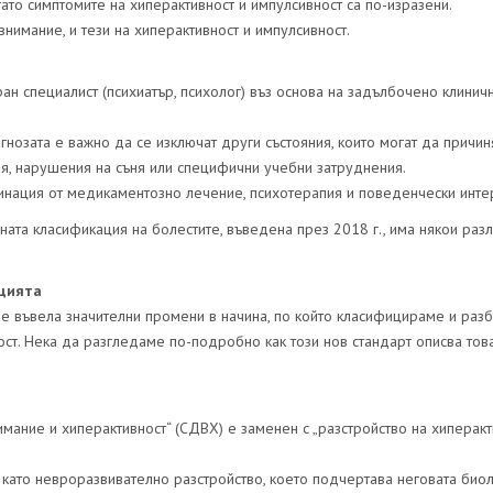
ато симптомите на хиперактивност и импулсивност са по-изразени.
внимание, и тези на хиперактивност и импулсивност.
ан специалист (психиатър, психолог) въз основа на задълбочено клинич
гнозата е важно да се изключат други състояния, които могат да причин
я, нарушения на съня или специфични учебни затруднения.
инация от медикаментозно лечение, психотерапия и поведенчески инте
та класификация на болестите, въведена през 2018 г., има някои разл
ацията
е въвела значителни промени в начина, по който класифицираме и раз
ст. Нека да разгледаме по-подробно как този нов стандарт описва тов
мание и хиперактивност“ (СДВХ) е заменен с „разстройство на хиперакт
 като невроразвивателно разстройство, което подчертава неговата био