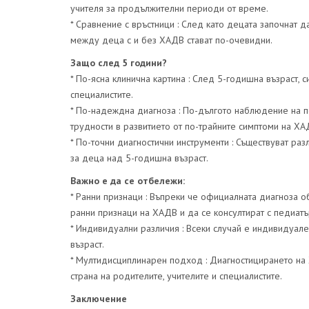
учителя за продължителни периоди от време.
* Сравнение с връстници : След като децата започнат 
между деца с и без ХАДВ стават по-очевидни.
Защо след 5 години?
* По-ясна клинична картина : След 5-годишна възраст,
специалистите.
* По-надеждна диагноза : По-дългото наблюдение на п
трудности в развитието от по-трайните симптоми на ХА
* По-точни диагностични инструменти : Съществуват ра
за деца над 5-годишна възраст.
Важно е да се отбележи:
* Ранни признаци : Въпреки че официалната диагноза о
ранни признаци на ХАДВ и да се консултират с педиатъ
* Индивидуални различия : Всеки случай е индивидуа
възраст.
* Мултидисциплинарен подход : Диагностицирането на
страна на родителите, учителите и специалистите.
Заключение