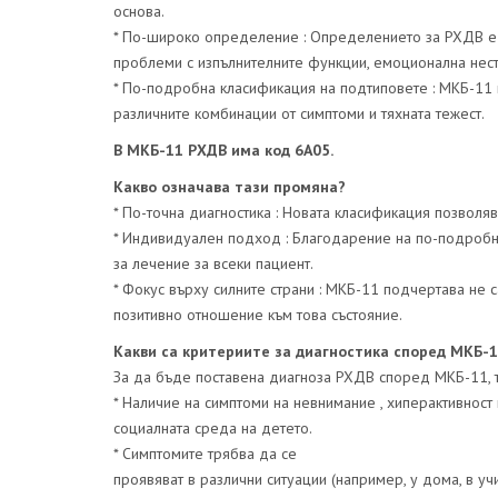
основа.
* По-широко определение : Определението за РХДВ е 
проблеми с изпълнителните функции, емоционална нест
* По-подробна класификация на подтиповете : МКБ-11 
различните комбинации от симптоми и тяхната тежест.
В МКБ-11 РХДВ има код 6A05.
Какво означава тази промяна?
* По-точна диагностика : Новата класификация позволя
* Индивидуален подход : Благодарение на по-подробн
за лечение за всеки пациент.
* Фокус върху силните страни : МКБ-11 подчертава не с
позитивно отношение към това състояние.
Какви са критериите за диагностика според МКБ-
За да бъде поставена диагноза РХДВ според МКБ-11, т
* Наличие на симптоми на невнимание , хиперактивност 
социалната среда на детето.
* Симптомите трябва да се
проявяват в различни ситуации (например, у дома, в учи