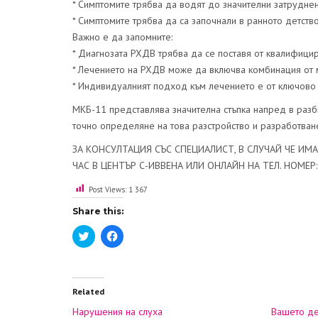
* Симптомите трябва да водят до значителни затруднен
* Симптомите трябва да са започнали в ранното детство
Важно е да запомните:
* Диагнозата РХДВ трябва да се поставя от квалифицир
* Лечението на РХДВ може да включва комбинация от м
* Индивидуалният подход към лечението е от ключово 
МКБ-11 представлява значителна стъпка напред в разб
точно определяне на това разстройство и разработване
ЗА КОНСУЛТАЦИЯ СЪС СПЕЦИАЛИСТ, В СЛУЧАЙ ЧЕ ИМ
ЧАС В ЦЕНТЪР С-ИВВЕНА ИЛИ ОНЛАЙН НА ТЕЛ. НОМЕР:
Post Views:
1 367
Share this:
Click
Click
to
to
share
share
on
on
Twitter
Facebook
(Opens
(Opens
in
in
Related
new
new
window)
window)
Нарушения на слуха
Вашето де