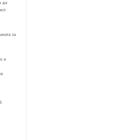
а да
ист.
ината за
о и
на
В.