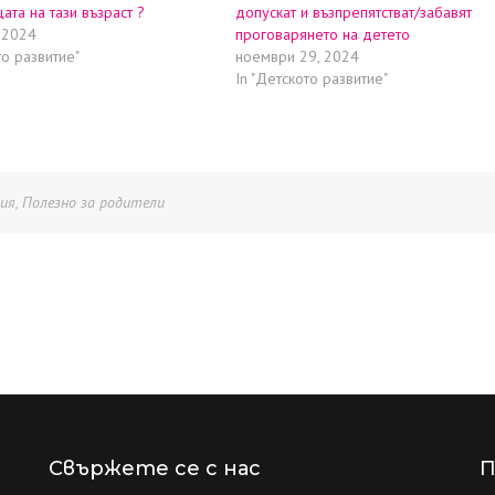
ата на тази възраст ?
допускат и възпрепятстват/забавят
 2024
проговарянето на детето
то развитие"
ноември 29, 2024
In "Детското развитие"
дия
,
Полезно за родители
Свържете се с нас
П