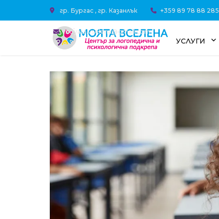
гр. Бургас , гр. Казанлък
+359 89 78 88 285
moyata.vselena@gmail.com
УСЛУГИ
УСЛУГИ
ОНЛАЙН КО