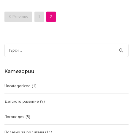
Навигация
Previous
1
2
Търсене
за:
Категории
Uncategorized
(1)
Детското развитие
(9)
Логопедия
(5)
Полезно за родители
(11)